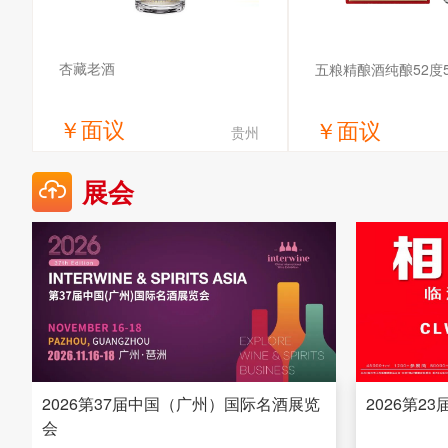
杏藏老酒
五粮精酿酒纯酿52度5
￥
面议
￥
面议
贵州
获取底价
获取底
展会
山西杏花杏藏酒业股份有限公司
四川万达酒业有
2026第37届中国（广州）国际名酒展览
2026第2
会