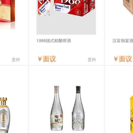
汉富御宴
1988德式精酿啤酒
￥
面议
￥
面议
贵州
贵州
价
获取底价
限公司
哈尔滨全麦啤酒有限公司
贵州