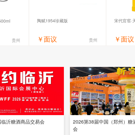
陶赋1954珍藏版
宋代官窖·
00ml
￥
面议
￥
面议
贵州
贵州
价
获取底价
限公司
山西陶赋酒庄有限公司
贵州宋代
3届临沂糖酒商品交易会
2026第38届中国（郑州）
会