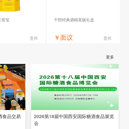
天窖玺
千熙经典酒精英版礼盒
￥
面议
贵州
贵州
获取底价
获取底价
更多
官窖酒庄有限责任公司
千熙酒业集团
糖酒食品交易
2026第18届中国西安国际糖酒食品展览
会