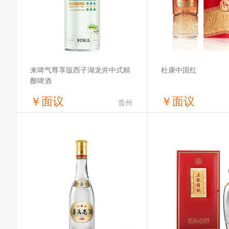
来啤气尊享版西子湖龙井中式精
杜康中国红
酿啤酒
￥
面议
￥
面议
贵州
获取底价
获取底
合肥来啤气供应链有限公司
洛阳御液酒业有