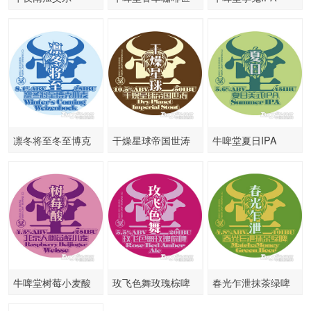
涛
凛冬将至冬至博克
干燥星球帝国世涛
牛啤堂夏日IPA
小麦
牛啤堂树莓小麦酸
玫飞色舞玫瑰棕啤
春光乍泄抹茶绿啤
啤