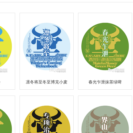
松
凛冬将至冬至博克小麦
春光乍泄抹茶绿啤