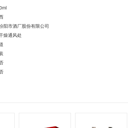
0ml
西
汾阳市酒厂股份有限公司
干燥通风处
道
装
否
否