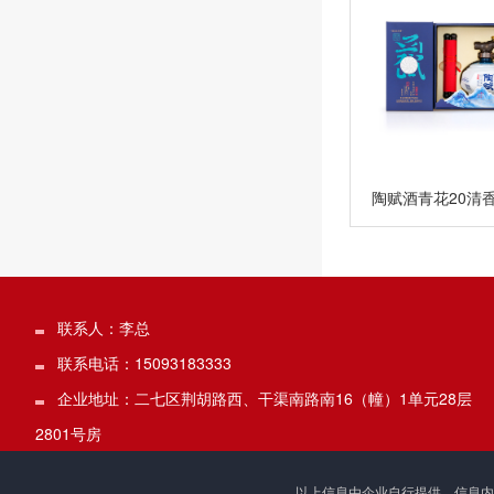
陶赋酒青花20清
联系人：李总
联系电话：15093183333
企业地址：二七区荆胡路西、干渠南路南16（幢）1单元28层
2801号房
以上信息由企业自行提供，信息内