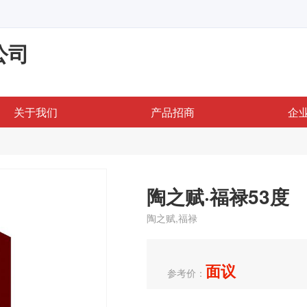
公司
关于我们
产品招商
企
陶之赋·福禄53度
陶之赋,福禄
面议
参考价：