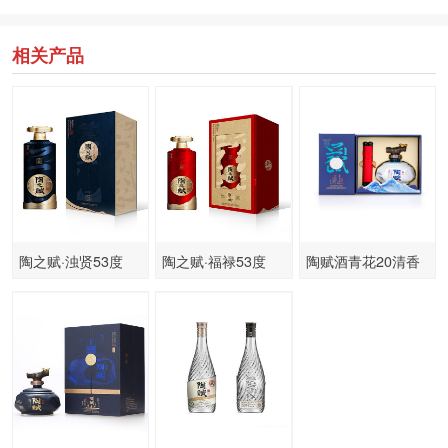
相关产品
陶之赋·浊贤53度
陶之赋·福禄53度
陶赋酒青花20清香
500ml
型酒