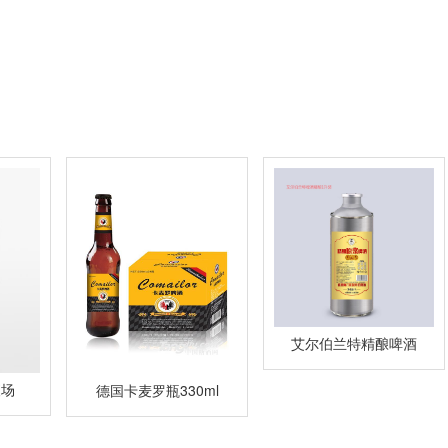
艾尔伯兰特精酿啤酒
夜场
德国卡麦罗瓶330ml