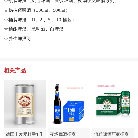
☆瓶装啤酒（流通啤酒、餐饮啤酒、夜场小支啤酒系列）
☆易拉罐啤酒（330ml、500ml）
☆桶装啤酒（1l、2l、5l、10l桶装）
☆精酿啤酒、黑啤酒、白啤酒
☆养生啤酒等
相关产品
德国卡麦罗精酿1升
夜场啤酒招商
流通啤酒厂家招商