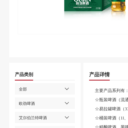
产品详情
产品类别
全部
主要产品系列有
☆瓶装啤酒（流
欧劲啤酒
☆易拉罐啤酒（330
艾尔伯兰特啤酒
☆桶装啤酒（1l、2
☆精酿啤酒、黑