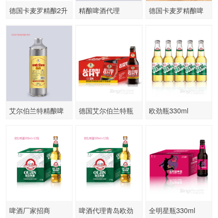
德国卡麦罗精酿2升
精酿啤酒代理
德国卡麦罗精酿啤
5升10升
酒
艾尔伯兰特精酿啤
德国艾尔伯兰特瓶
欧劲瓶330ml
酒招商
330ml
啤酒厂家招商
啤酒代理青岛欧劲
全明星瓶330ml