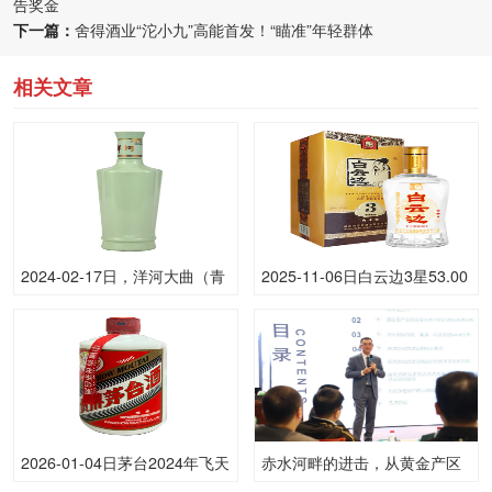
告奖金
下一篇：
舍得酒业“沱小九”高能首发！“瞄准”年轻群体
相关文章
2024-02-17日，洋河大曲（青
2025-11-06日白云边3星53.00
瓷）500ML52.00度酒每瓶的
度酒价格为28一瓶，下跌 2元
价格是多少呢？
2026-01-04日茅台2024年飞天
赤水河畔的进击，从黄金产区
(散)53.00度酒价格为1,570一
到世界级集群的五年跃迁