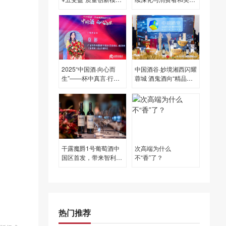
荣膺省级大奖
动
2025“中国酒·向心而
中国酒谷·妙境湘西闪耀
生”——杯中真言·行业
蓉城 酒鬼酒向“精品酒
破局沙龙圆满举办！
企”目标迈进
干露魔爵1号葡萄酒中
次高端为什么
国区首发，带来智利风
不“香”了？
土佳作｜发现新酿
热门推荐