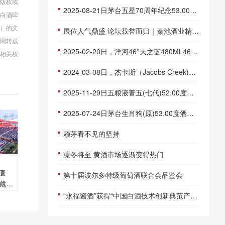
有版权或
2025-08-21日茅台五星70周年纪念53.00度酒价格为9,500一瓶，下跌 1,500元
-白酒啤
网）的文
展位人气鼎盛 论坛载誉而归｜秦池酒业精彩亮相第 92 届山东糖酒会
网转载
2025-02-20日，洋河46°天之蓝480ML46.00度酒每瓶的价格是多少呢？
弃相关权
2024-03-08日，杰卡斯（Jacobs Creek)双桶创酿750ML14.80度酒每瓶的价格是多少呢？
2025-11-29日五粮液普五(七代)52.00度酒价格为805一瓶，下跌 10元
2025-07-24日茅台生肖狗(原)53.00度酒价格为2,500一瓶，下跌 80元
赖茅看不见的坚持
凛冬将至 黄酒市场逐渐变得热门
值
第十届波尔多特级葡萄酒联合会品鉴会
藏大
的战
“永福酱酒”获得“中国白酒技术创新典范产品”称号