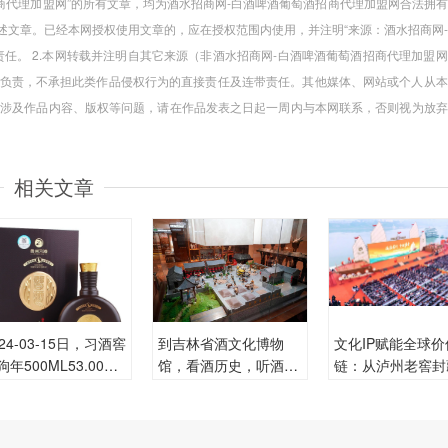
招商代理加盟网”的所有文章，均为酒水招商网-白酒啤酒葡萄酒招商代理加盟网合法拥
述文章。已经本网授权使用文章的，应在授权范围内使用，并注明“来源：酒水招商网
任。 2.本网转载并注明自其它来源（非酒水招商网-白酒啤酒葡萄酒招商代理加盟
负责，不承担此类作品侵权行为的直接责任及连带责任。其他媒体、网站或个人从本
.如涉及作品内容、版权等问题，请在作品发表之日起一周内与本网联系，否则视为放
相关文章
024-03-15日，习酒窖
到吉林省酒文化博物
文化IP赋能全球价
狗年500ML53.00度
馆，看酒历史，听酒故
链：从泸州老窖封
每瓶的价格是多少
事，谈酒文化！
典看中国白酒出海
？
略突围