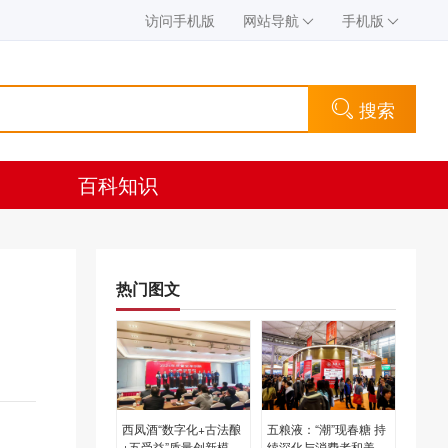
访问手机版
网站导航
手机版
搜索
百科知识
热门图文
西凤酒“数字化+古法酿
五粮液：“潮”现春糖 持
+五受益”质量创新模式
续深化与消费者和美互