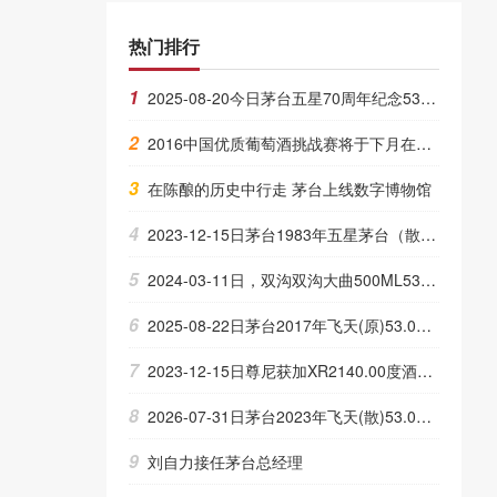
热门排行
1
2025-08-20今日茅台五星70周年纪念53.00度酒价格为11,000一瓶，下跌 1,700元
2
2016中国优质葡萄酒挑战赛将于下月在青岛举行
3
在陈酿的历史中行走 茅台上线数字博物馆
4
2023-12-15日茅台1983年五星茅台（散）53.00度酒的价格，茅台批发参考价格35,000一瓶
5
2024-03-11日，双沟双沟大曲500ML53.00度酒每瓶的价格是多少呢？
6
2025-08-22日茅台2017年飞天(原)53.00度酒价格为2,210一瓶，下跌 90元
7
2023-12-15日尊尼获加XR2140.00度酒的价格，尊尼获加批发参考价格490一瓶
8
2026-07-31日茅台2023年飞天(散)53.00度酒价格为1,830一瓶，上涨 30元
9
刘自力接任茅台总经理