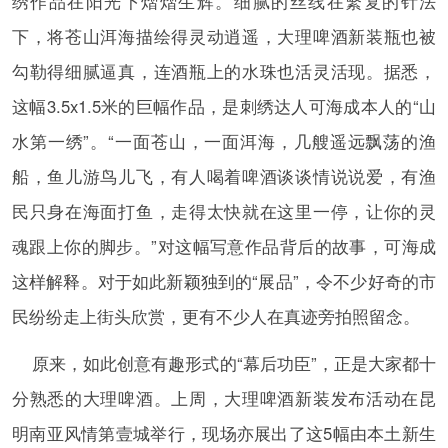
绣作品在阳光下熠熠生辉。细腻的丝线在繁复的针法
下，将苍山洱海描绘得灵动逍遥，大理啤酒新装瓶也被
勾勒得细腻逼真，连酒瓶上的水珠也活灵活现。据悉，
这幅3.5x1.5米的巨幅作品，是刺绣达人可海成本人的“山
水第一绣”。“一面苍山，一面洱海，几艘遥远飘荡的渔
船，鱼儿游鸟儿飞，有人喝着啤酒谈谈情说说爱，有渔
民只身在海面打鱼，走得太快就在这里一停，让你的灵
魂跟上你的脚步。”对这幅写意作品背后的故事，可海成
这样解释。对于如此新颖独到的“展品”，令不少好奇的市
民纷纷走上街头欣赏，更有不少人在真迹旁拍照留念。
原来，如此创意有趣形式的“幕后功臣”，正是大家都十
分熟悉的大理啤酒。上周，大理啤酒新装发布活动在昆
明南亚风情第壹城举行，现场亦展出了这5幅由本土新生